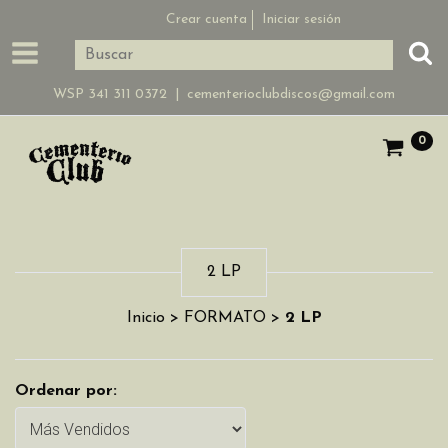
Crear cuenta
Iniciar sesión
WSP 341 311 0372 |
cementerioclubdiscos@gmail.com
0
2 LP
Inicio
>
FORMATO
>
2 LP
Ordenar por: