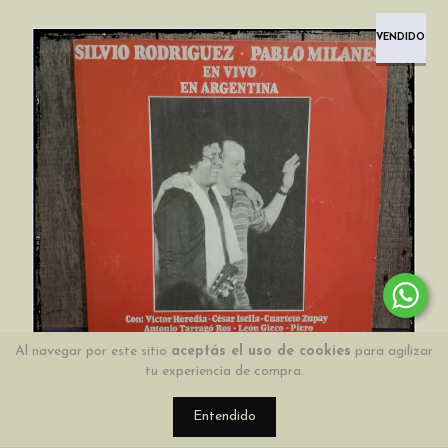
VENDIDO
Al navegar por este sitio
aceptás el uso de cookies
para agilizar
tu experiencia de compra.
Entendido
* NUEVOS INGRESOS *