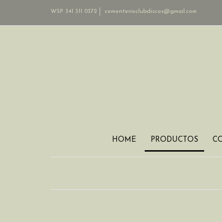
WSP 341 311 0372
cementerioclubdiscos@gmail.com
HOME
PRODUCTOS
C