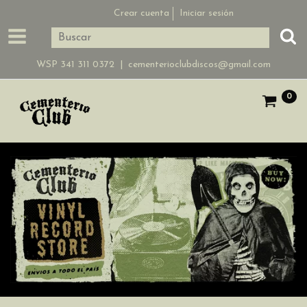
Crear cuenta
Iniciar sesión
WSP 341 311 0372 |
cementerioclubdiscos@gmail.com
0