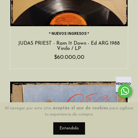
* NUEVOS INGRESOS *
JUDAS PRIEST - Ram It Down - Ed ARG 1988
Vinilo / LP
$60.000,00
VENDIDO
Al navegar por este sitio
aceptás el uso de cookies
para agilizar
tu experiencia de compra.
Entendido