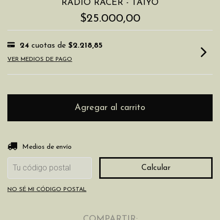
RADIO RACER - TAIYO
$25.000,00
24
cuotas de
$2.218,85
VER MEDIOS DE PAGO
Entregas para el CP:
Cambiar CP
Medios de envío
Calcular
NO SÉ MI CÓDIGO POSTAL
COMPARTIR: