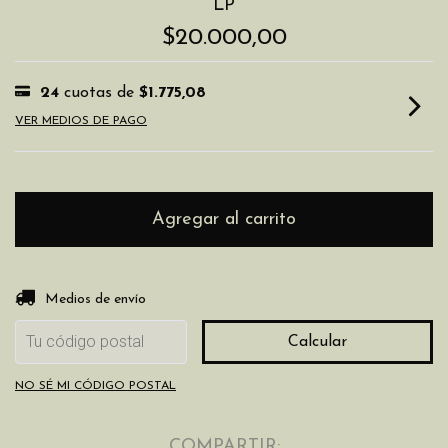
LP
$20.000,00
24
cuotas de
$1.775,08
VER MEDIOS DE PAGO
Entregas para el CP:
Cambiar CP
Medios de envío
Calcular
NO SÉ MI CÓDIGO POSTAL
COMPARTIR: