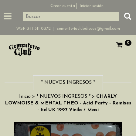
Crear cuenta
Iniciar sesión
WSP 341 311 0372 |
cementerioclubdiscos@gmail.com
0
* NUEVOS INGRESOS *
Inicio
>
* NUEVOS INGRESOS *
>
CHARLY
LOWNOISE & MENTAL THEO - Acid Party - Remixes
- Ed UK 1997 Vinilo / Maxi