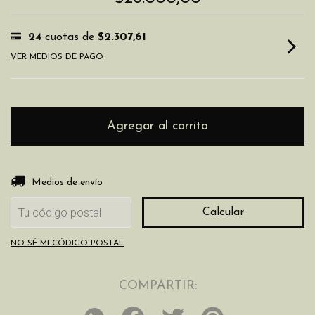
24
cuotas de
$2.307,61
VER MEDIOS DE PAGO
Entregas para el CP:
Cambiar CP
Medios de envío
Calcular
NO SÉ MI CÓDIGO POSTAL
COMPARTIR: