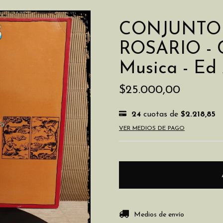
CONJUNTO 
ROSARIO - C
Musica - Ed 
$25.000,00
24
cuotas de
$2.218,85
VER MEDIOS DE PAGO
Entregas para el CP:
Medios de envío