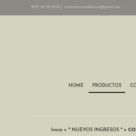
WSP 341 311 0372
cementerioclubdiscos@gmail.com
HOME
PRODUCTOS
C
Inicio
>
* NUEVOS INGRESOS *
>
CO