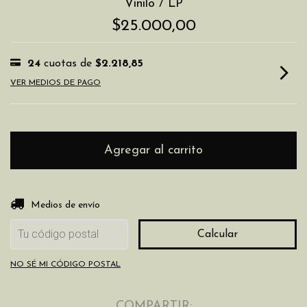
Vinilo / LP
$25.000,00
24
cuotas de
$2.218,85
VER MEDIOS DE PAGO
Entregas para el CP:
Cambiar CP
Medios de envío
Calcular
NO SÉ MI CÓDIGO POSTAL
COMPARTIR: