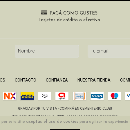
PAGÁ COMO GUSTES
Tarjetas de crédito o efectivo
OS
CONTACTO
CONFIANZA
NUESTRA TIENDA
COMP
GRACIAS POR TU VISITA - COMPRÁ EN CEMENTERIO CLUB!
Copyright Cementerio Club - 2026. Todos los derechos reservados.
 por este sitio
aceptás el uso de cookies
para agilizar tu experiencia
Defensa de las y los consumidores. Para reclamos
ingrese aquí