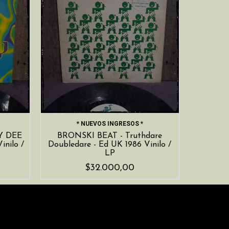
* NUEVOS INGRESOS *
Y DEE
BRONSKI BEAT - Truthdare
inilo /
Doubledare - Ed UK 1986 Vinilo /
LP
$32.000,00