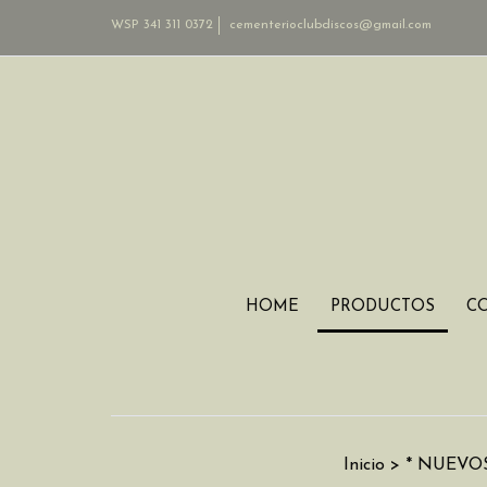
WSP 341 311 0372
cementerioclubdiscos@gmail.com
HOME
PRODUCTOS
C
Inicio
>
* NUEVOS