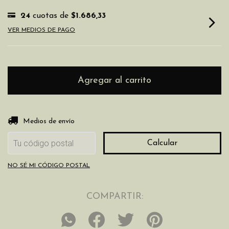
24
cuotas de
$1.686,33
VER MEDIOS DE PAGO
Entregas para el CP:
Cambiar CP
Medios de envío
Calcular
NO SÉ MI CÓDIGO POSTAL
COMPARTIR: