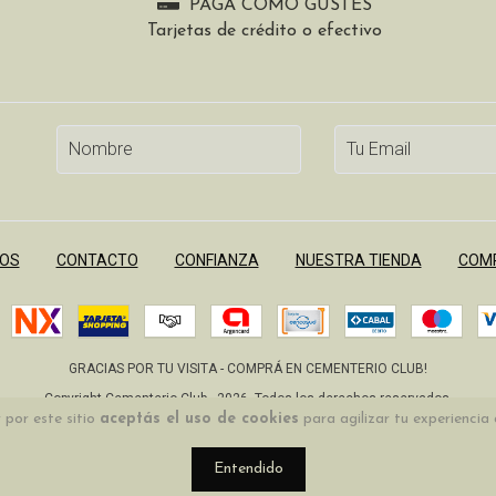
PAGÁ COMO GUSTES
Tarjetas de crédito o efectivo
OS
CONTACTO
CONFIANZA
NUESTRA TIENDA
COMP
GRACIAS POR TU VISITA - COMPRÁ EN CEMENTERIO CLUB!
Copyright Cementerio Club - 2026. Todos los derechos reservados.
 por este sitio
aceptás el uso de cookies
para agilizar tu experiencia
Defensa de las y los consumidores. Para reclamos
ingrese aquí
Entendido