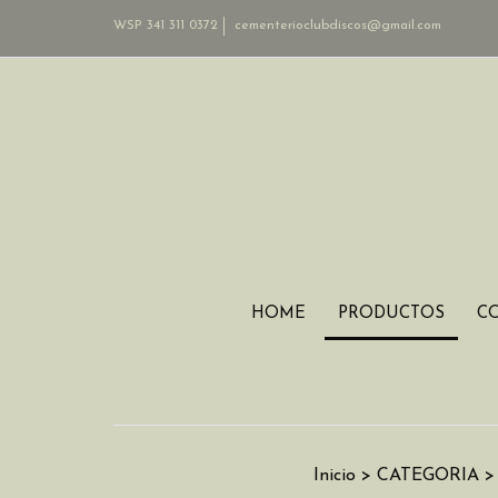
WSP 341 311 0372
cementerioclubdiscos@gmail.com
HOME
PRODUCTOS
C
Inicio
>
CATEGORIA
>